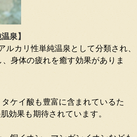
純温泉】
5のアルカリ性単純温泉として分類され、
し、身体の疲れを癒す効果がありま
】
メタケイ酸も
豊富に含まれているた
美肌効果も期待されています。