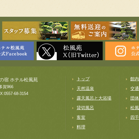
トップ
館内
の宿 ホテル松風苑
多賀966
天然温泉
交通
X:0557-68-3154
露天風呂と大浴場
団体
貸切風呂
松風
客室
四千
料理