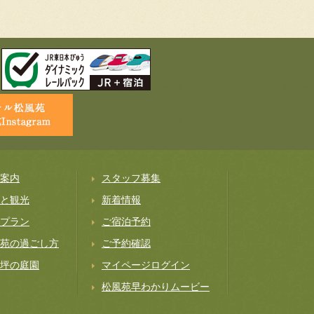
案内
スタッフ募集
と観光
新着情報
プラン
ご宿泊予約
苑の過ごし方
ご予約確認
坪の庭園
マイページログイン
松風苑早わかりムービー