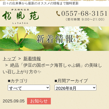
日々の出来事から最新のオススメの情報まで随時更新
トップ
新着情報
絶品「伊豆の国ポーク海苔しゃぶ鍋」の美味し
い召し上がり方🍲✨
■カテゴリ
■月間アーカイブ
2025.09.05
お知らせ