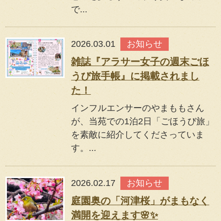
で...
2026.03.01
お知らせ
雑誌『アラサー女子の週末ごほ
うび旅手帳』に掲載されまし
た！
インフルエンサーのやまももさん
が、当苑での1泊2日「ごほうび旅」
を素敵に紹介してくださっていま
す。...
2026.02.17
お知らせ
庭園奥の「河津桜」がまもなく
満開を迎えます🌸✨