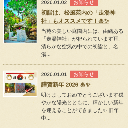
2026.01.02
お知らせ
初詣は、松風苑内の「走湯神
社」もオススメです！🎍✨
当苑の美しい庭園内には、由緒ある
「走湯神社」が祀られています⛩️。
清らかな空気の中での初詣と、名
湯...
2026.01.01
お知らせ
謹賀新年 2026 🎍✨
明けましておめでとうございます穏
やかな陽光とともに、輝かしい新年
を迎えることができました✨ 旧年
中...