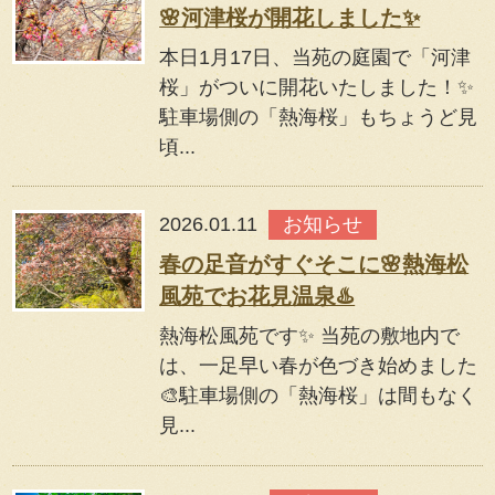
🌸河津桜が開花しました✨
本日1月17日、当苑の庭園で「河津
桜」がついに開花いたしました！✨
駐車場側の「熱海桜」もちょうど見
頃...
2026.01.11
お知らせ
春の足音がすぐそこに🌸熱海松
風苑でお花見温泉♨️
熱海松風苑です✨ 当苑の敷地内で
は、一足早い春が色づき始めました
🎨駐車場側の「熱海桜」は間もなく
見...