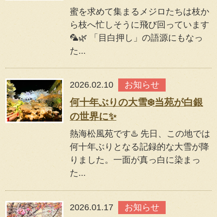
蜜を求めて集まるメジロたちは枝か
ら枝へ忙しそうに飛び回っています
🦜🌿 「目白押し」の語源にもなっ
た...
2026.02.10
お知らせ
何十年ぶりの大雪❄️当苑が白銀
の世界に✨
熱海松風苑です♨️ 先日、この地では
何十年ぶりとなる記録的な大雪が降
りました。一面が真っ白に染まっ
た...
2026.01.17
お知らせ