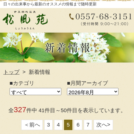
日々の出来事から最新のオススメの情報まで随時更新
トップ
新着情報
■カテゴリ
■月間アーカイブ
327
全
件中 41件目～50件目を表示しています。
＜前へ
3
4
5
6
7
次へ>