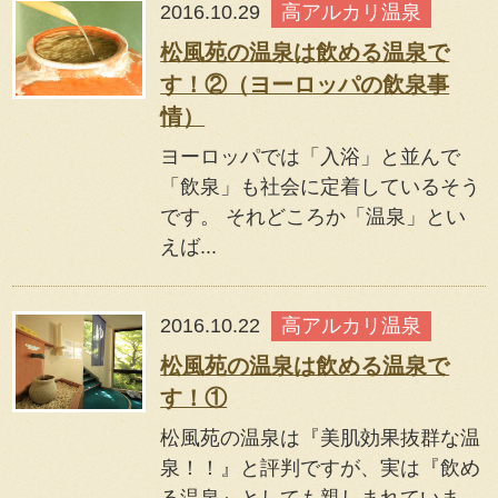
2016.10.29
高アルカリ温泉
松風苑の温泉は飲める温泉で
す！②（ヨーロッパの飲泉事
情）
ヨーロッパでは「入浴」と並んで
「飲泉」も社会に定着しているそう
です。 それどころか「温泉」とい
えば...
2016.10.22
高アルカリ温泉
松風苑の温泉は飲める温泉で
す！①
松風苑の温泉は『美肌効果抜群な温
泉！！』と評判ですが、実は『飲め
る温泉』としても親しまれていま