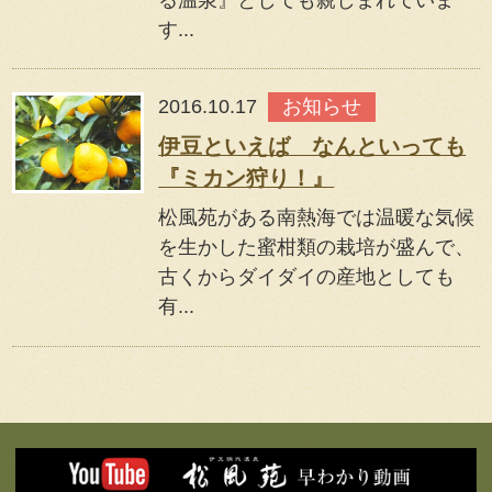
す...
2016.10.17
お知らせ
伊豆といえば なんといっても
『ミカン狩り！』
松風苑がある南熱海では温暖な気候
を生かした蜜柑類の栽培が盛んで、
古くからダイダイの産地としても
有...