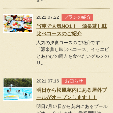
2021.07.22
プランの紹介
当苑で人気NO1！ 源泉蒸し味
比べコースのご紹介
人気の夕食コースのご紹介です！
「源泉蒸し味比べコース」イセエビ
とあわびの両方を食べたいグルメの
リ...
2021.07.16
お知らせ
明日から松風苑内にある屋外プ
ールがオープンします！！
明日7月17日から苑内にあるプール