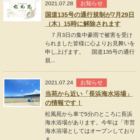
2021.07.28
お知らせ
国道135号の通行規制が7月29日
（木）15時に解除されます
７月3日の集中豪雨で被害を受け
られました皆様に心よりお見舞いを
申し上げます。 国道135号の通行
規...
2021.07.24
お知らせ
当苑から近い「長浜海水浴場」
の情報です！
松風苑から車で5分のところに長浜
海水浴場があります。今年は「市営
海水浴場としてはオープンしており
ま...